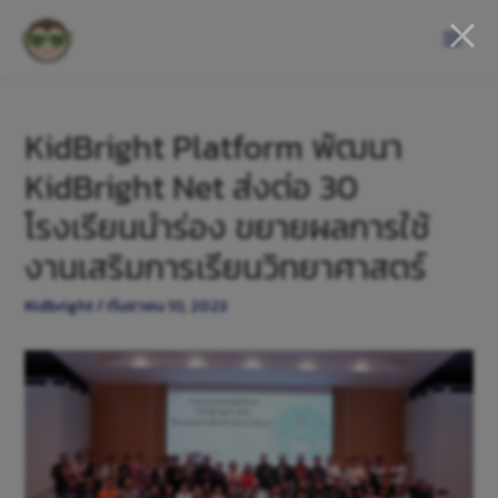
KidBright Platform พัฒนา
KidBright Net ส่งต่อ 30
โรงเรียนนำร่อง ขยายผลการใช้
งานเสริมการเรียนวิทยาศาสตร์
Kidbright
/
กันยายน 10, 2023