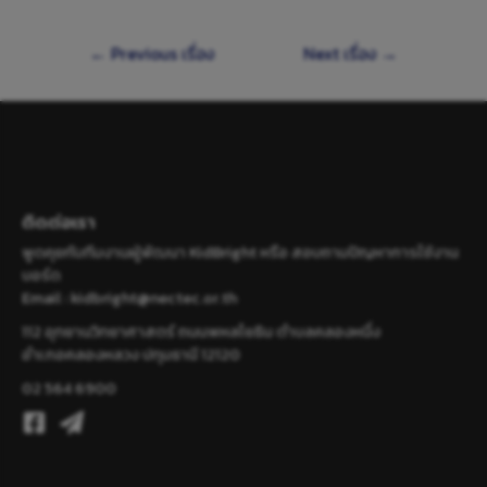
←
Previous เรื่อง
Next เรื่อง
→
ติดต่อเรา
พูดคุยกับทีมงานผู้พัฒนา KidBright หรือ สอบถามปัญหาการใช้งาน
บอร์ด
Email :
kidbright@nectec.or.th
112 อุทยานวิทยาศาสตร์ ถนนพหลโยธิน ตำบลคลองหนึ่ง
อำเภอคลองหลวง ปทุมธานี 12120
02 564 6900