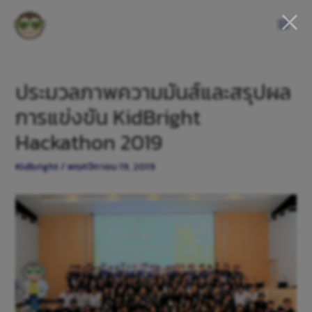
ประมวลภาพความมันส์และสรุปผล
การแข่งขัน KidBright
Hackathon 2019
Kidbright
/
พฤศจิกายน 19, 2019