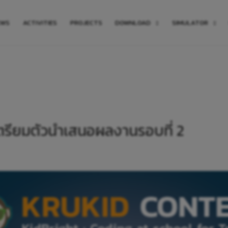
EWS
ACTIVITIES
PROJECTS
DOWNLOAD
SIMULATOR
ตรียมตัวนำเสนอผลงานรอบที่ 2