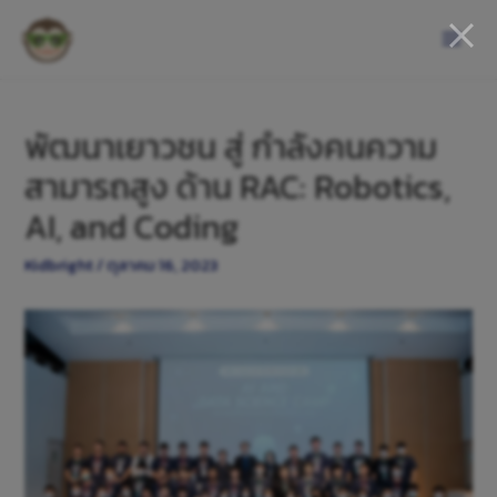
พัฒนาเยาวชน สู่ กำลังคนความ
สามารถสูง ด้าน RAC: Robotics,
AI, and Coding
Kidbright
/
ตุลาคม 16, 2023