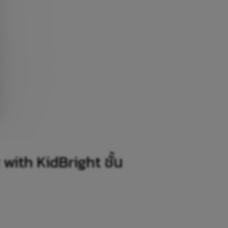
with KidBright ชั้น