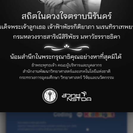
เทคโนโลยี (วิทยากา …