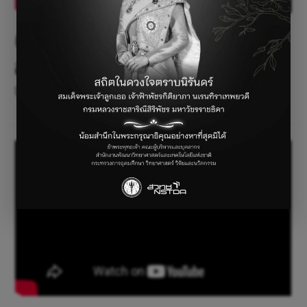
นิทานเซนเซอร์ | โสตศึกษาจังหวัด
อุดรธานี
ไม่มีหมวดหมู่
/ By
parichat