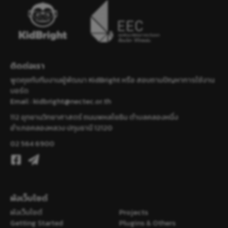
ติดต่อเรา
พูดคุยกับทีมงานผู้พัฒนา KidBright หรือ สอบถามปัญหาการใช้งาน
บอร์ด
Email :
kidbright@nectec.or.th
112 อุทยานวิทยาศาสตร์ ถนนพหลโยธิน ตำบลคลองหนึ่ง
อำเภอคลองหลวง ปทุมธานี 12120
02 564 6900
ผังเว็บไซต์
ผังเว็บไซต์
Projects
Getting Started
Plugins & Others