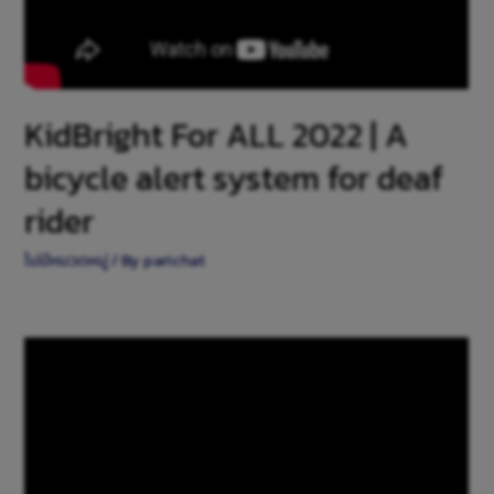
KidBright For ALL 2022 | A
bicycle alert system for deaf
rider
ไม่มีหมวดหมู่
/ By
parichat