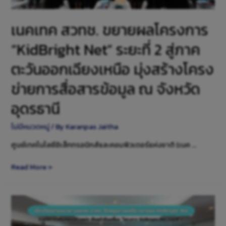
เนคเทค สวทช. ขยายผลโครงการ
“KidBright Net” ระยะที่ 2 สู่ภาค
ตะวันออกเฉียงเหนือ มุ่งสร้างโครง
ข่ายการสื่อสารข้อมูล ณ จังหวัด
อุดรธานี
ไม่มีหมวดหมู่
/ By
Karanpas Jaitha
ศูนย์เทคโนโลยีอิเล็กทรอนิกส์และคอมพิวเตอร์แห่งชาติ (เนค …
Read More »