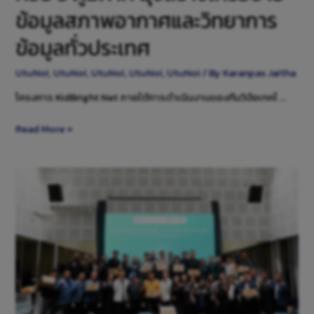
ข้อมูลสภาพอากาศและวิทยาการ
ข้อมูลทั่วประเทศ
UtuNoi
,
UtuNoi
,
UtuNoi
,
UtuNoi
,
UtuNoi
/ By
Karanpas Jaitha
โครงการ KidBright Net ภายใต้การดำเนินงานของทีมวิจัยเทคโ …
Read More »