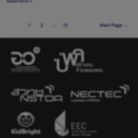
Read More »
1
2
…
13
Next Page
→