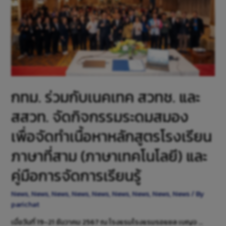
กทม. ร่วมกับเนคเทค สวทช. และ
สสวท. จัดกิจกรรมระดมสมอง
เพื่อจัดทำเนื้อหาหลักสูตรโรงเรียน
ภาษาที่สาม (ภาษาเทคโนโลยี) และ
คู่มือการจัดการเรียนรู้
News
,
News
,
News
,
News
,
News
,
News
,
News
,
News
,
News
/ By
parichat
เมื่อวันที่ 19-21 ธันวาคม 2567 ณ โรงแรมโรงแรมรอแยล เบญจ …