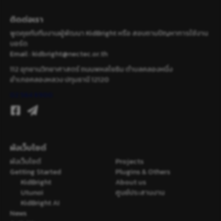
ติดต่อเรา
พูดคุยกับทีมงานผู้พัฒนา KidBright หรือ สอบถามปัญหาการใช้งาน
บอร์ด
Email :
kidbright@nectec.or.th
112 อุทยานวิทยาศาสตร์ ถนนพหลโยธิน ตำบลคลองหนึ่ง
อำเภอคลองหลวง ปทุมธานี 12120
02 564 6900
ผังเว็บไซต์
ผังเว็บไซต์
Projects
Getting Started
Plugins & Others
KidBright
About us
Utunoi
ศูนย์ประสานงาน
KidBright AI
News